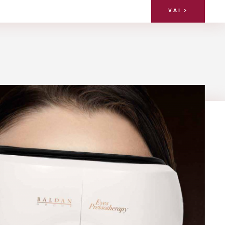
t
VAI >