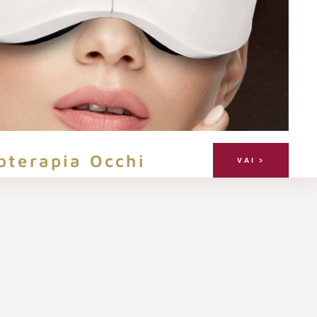
oterapia Occhi
VAI >