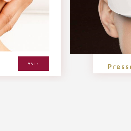
VAI >
Press