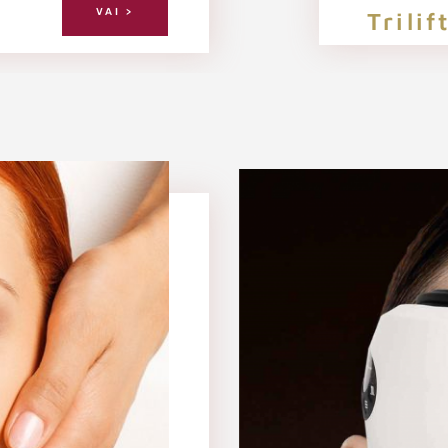
VAI >
Trilif