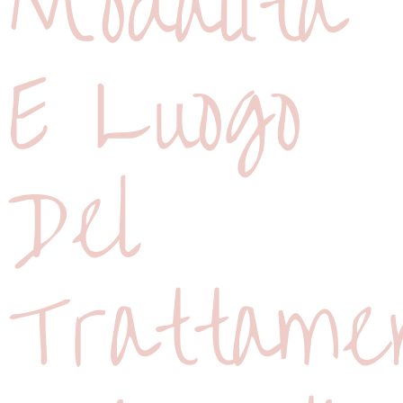
Modalità
E Luogo
Del
Trattame